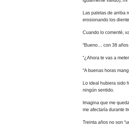
igualmente válido), mi 
Las paletas de arriba 
erosionando los dientes
Cuando lo comenté, va
“Bueno… con 38 años 
“¿Ahora te vas a mete
“A buenas horas man
Lo ideal hubiera sido h
ningún sentido.
Imagina que me queda
me afectaría durante 
Treinta años no son “u