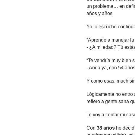
un problema… en defini
años y años.
Yo lo escucho continu
“Aprende a manejar la 
- ¿A mi edad? Tú está
“Te vendría muy bien s
- Anda ya, con 54 año
Y como esas, muchísim
Lógicamente no entro a
refiero a gente sana qu
Te voy a contar mi cas
Con 
38 años
 he decid